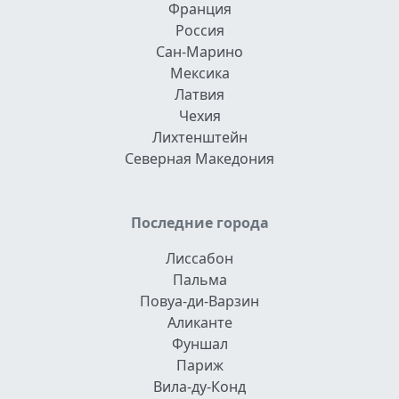
Франция
Россия
Сан-Марино
Мексика
Латвия
Чехия
Лихтенштейн
Северная Македония
Последние города
Лиссабон
Пальма
Повуа-ди-Варзин
Аликанте
Фуншал
Париж
Вила-ду-Конд