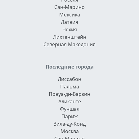
Сан-Марино
Мексика
Латвия
Чехия
Лихтенштейн
Северная Македония
Последние города
Лиссабон
Пальма
Повуа-ди-Варзин
Аликанте
Фуншал
Париж
Вила-ду-Конд
Москва
Сан-Марино