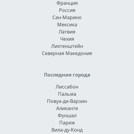
Франция
Россия
Сан-Марино
Мексика
Латвия
Чехия
Лихтенштейн
Северная Македония
Последние города
Лиссабон
Пальма
Повуа-ди-Варзин
Аликанте
Фуншал
Париж
Вила-ду-Конд