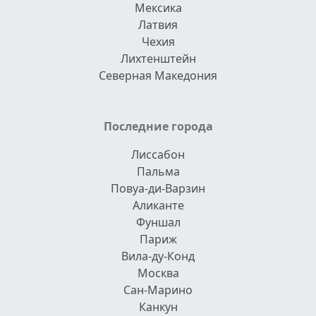
Мексика
Латвия
Чехия
Лихтенштейн
Северная Македония
Последние города
Лиссабон
Пальма
Повуа-ди-Варзин
Аликанте
Фуншал
Париж
Вила-ду-Конд
Москва
Сан-Марино
Канкун