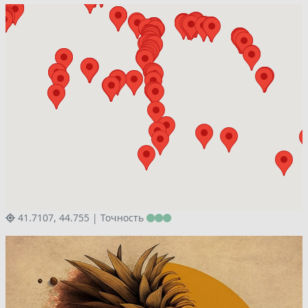
41.7107, 44.755 |
Точность