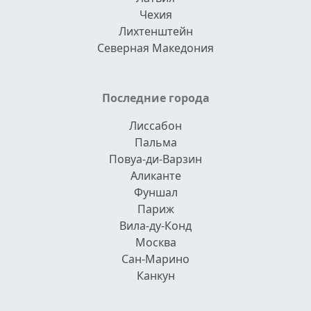
Чехия
Лихтенштейн
Северная Македония
Последние города
Лиссабон
Пальма
Повуа-ди-Варзин
Аликанте
Фуншал
Париж
Вила-ду-Конд
Москва
Сан-Марино
Канкун