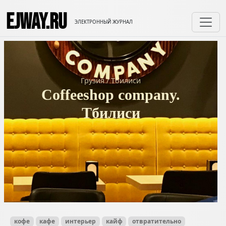
EJWAY.RU
ЭЛЕКТРОННЫЙ ЖУРНАЛ
Грузия
/
Тбилиси
Coffeeshop company.
Тбилиси
кофе
кафе
интерьер
кайф
отвратительно