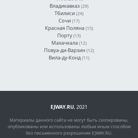
Владикавказ
(29)
Тбилиси
(24)
Сочи
(17)
Красная Поляна
(15)
Порту
(13)
Махачкала
(12)
Повуа-ди-Варзин
(12)
Вила-ду-Конд
(11)
EJWAY.RU
, 2021
Материалы данного сайта не могут быть скопированы,
опубликованы или использованы любым иным способом
без письменного разрешения EJWAY.RU.