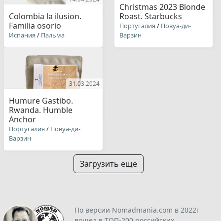
Christmas 2023 Blonde
Colombia la ilusion.
Roast. Starbucks
Familia osorio
Португалия
/
Повуа-ди-
Испания
/
Пальма
Варзин
31.03.2024
Humure Gastibo.
Rwanda. Humble
Anchor
Португалия
/
Повуа-ди-
Варзин
Загрузить еще
По версии Nomadmania.com в 2022г
вошел в ТОП-200 российских