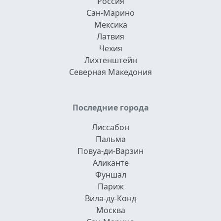
Россия
Сан-Марино
Мексика
Латвия
Чехия
Лихтенштейн
Северная Македония
Последние города
Лиссабон
Пальма
Повуа-ди-Варзин
Аликанте
Фуншал
Париж
Вила-ду-Конд
Москва