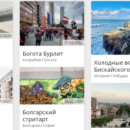
02.2020
27.02.2022
Богота Бурлит
Колумбия
/
Богота
Холодные в
Бискайского
Испания
/
Рибадео
11.2021
23.02.2020
Болгарский
стритарт
Болгария
/
София