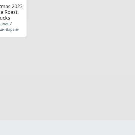
tmas 2023
e Roast.
bucks
галия
/
-ди-Варзин