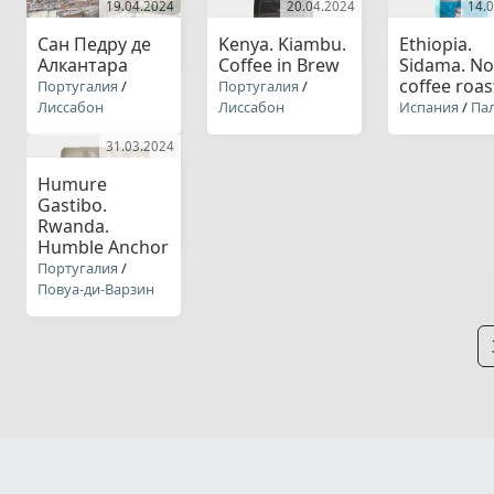
19.04.2024
20.04.2024
14.
Сан Педру де
Kenya. Kiambu.
Ethiopia.
Алкантара
Coffee in Brew
Sidama. No
coffee roas
Португалия
/
Португалия
/
Лиссабон
Лиссабон
Испания
/
Па
31.03.2024
Humure
Gastibo.
Rwanda.
Humble Anchor
Португалия
/
Повуа-ди-Варзин