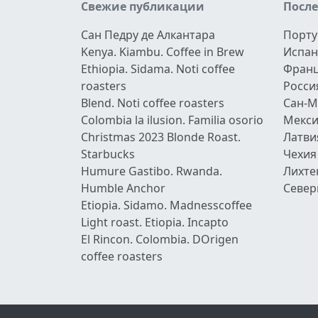
Свежие публикации
Посл
Сан Педру де Алкантара
Порту
Kenya. Kiambu. Coffee in Brew
Испан
Ethiopia. Sidama. Noti coffee
Фран
roasters
Росси
Blend. Noti coffee roasters
Сан-М
Colombia la ilusion. Familia osorio
Мекси
Christmas 2023 Blonde Roast.
Латви
Starbucks
Чехия
Humure Gastibo. Rwanda.
Лихте
Humble Anchor
Север
Etiopia. Sidamo. Madnesscoffee
Light roast. Etiopia. Incapto
El Rincon. Colombia. DOrigen
coffee roasters