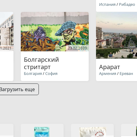
Испания
/
Рибадео
11.2021
23.02.2020
Болгарский
стритарт
Арарат
Болгария
/
София
Армения
/
Ереван
Загрузить еще