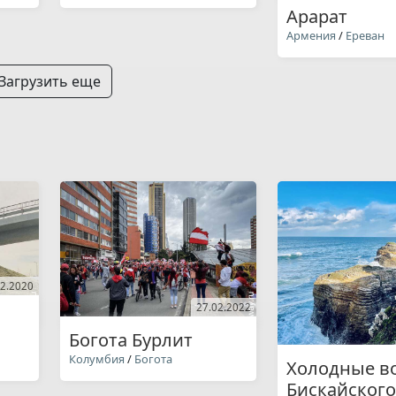
Арарат
Армения
/
Ереван
Загрузить еще
02.2020
27.02.2022
Богота Бурлит
Колумбия
/
Богота
Холодные в
Бискайского