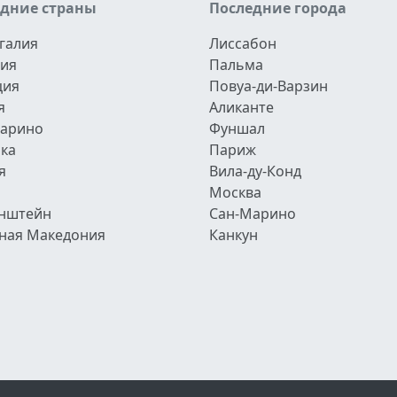
едние страны
Последние города
галия
Лиссабон
ия
Пальма
ция
Повуа-ди-Варзин
я
Аликанте
арино
Фуншал
ка
Париж
я
Вила-ду-Конд
Москва
нштейн
Сан-Марино
ная Македония
Канкун