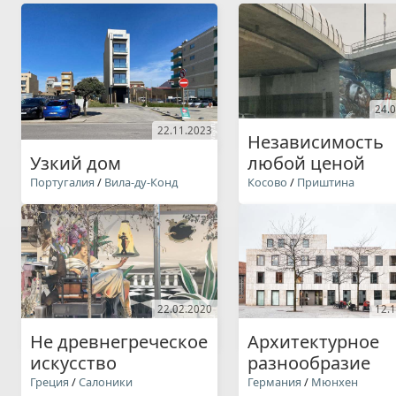
24.
22.11.2023
Независимость
Узкий дом
любой ценой
Португалия
/
Вила-ду-Конд
Косово
/
Приштина
22.02.2020
12.
Не древнегреческое
Архитектурное
искусство
разнообразие
Греция
/
Салоники
Германия
/
Мюнхен