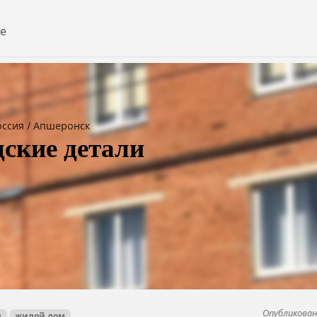
е
оссия
/
Апшеронск
дские детали
Опубликовано
д
жилой дом