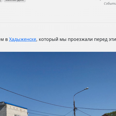
Событие
ем в
Хадыженске
, который мы проезжали перед эти