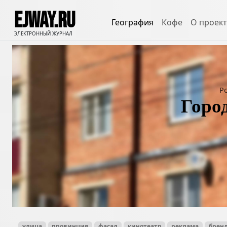
EJWAY.RU
География
Кофе
О проект
ЭЛЕКТРОННЫЙ ЖУРНАЛ
Р
Горо
улица
провинция
фасад
кинотеатр
реклама
брен