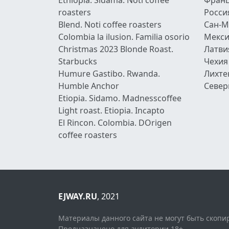
roasters
Росси
Blend. Noti coffee roasters
Сан-М
Colombia la ilusion. Familia osorio
Мекси
Christmas 2023 Blonde Roast.
Латви
Starbucks
Чехия
Humure Gastibo. Rwanda.
Лихте
Humble Anchor
Север
Etiopia. Sidamo. Madnesscoffee
Light roast. Etiopia. Incapto
El Rincon. Colombia. DOrigen
coffee roasters
EJWAY.RU
, 2021
Материалы данного сайта не могут быть скоп
Предназначено для аудитории 18+.