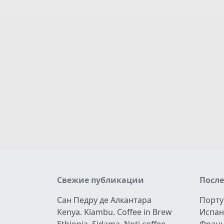
Свежие публикации
Посл
Сан Педру де Алкантара
Порту
Kenya. Kiambu. Coffee in Brew
Испан
Ethiopia. Sidama. Noti coffee
Фран