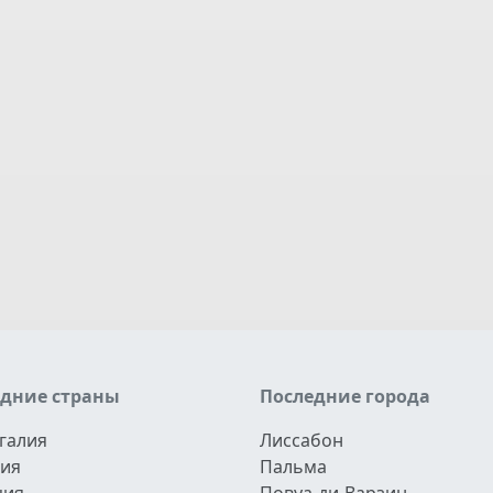
едние страны
Последние города
галия
Лиссабон
ия
Пальма
ция
Повуа-ди-Варзин