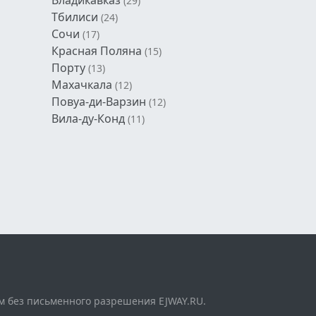
(29)
Тбилиси
(24)
Сочи
(17)
Красная Поляна
(15)
Порту
(13)
Махачкала
(12)
Повуа-ди-Варзин
(12)
Вила-ду-Конд
(11)
м без письменного разрешения EJWAY.RU.