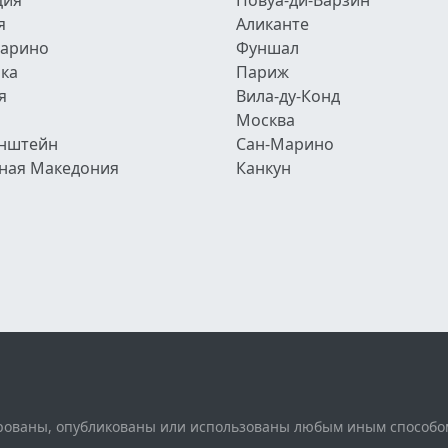
я
Аликанте
арино
Фуншал
ка
Париж
я
Вила-ду-Конд
Москва
нштейн
Сан-Марино
ная Македония
Канкун
ированы, опубликованы или использованы любым иным способо