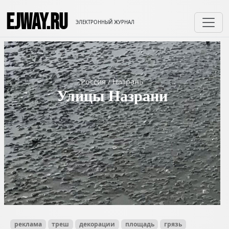
EJWAY.RU
ЭЛЕКТРОННЫЙ ЖУРНАЛ
Россия
/
Назрань
Улицы Назрани
реклама
треш
декорации
площадь
грязь