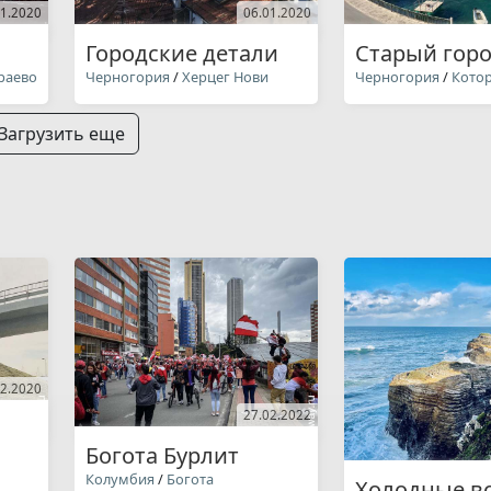
01.2020
06.01.2020
Городские детали
Старый гор
раево
Черногория
/
Херцег Нови
Черногория
/
Кото
Загрузить еще
02.2020
27.02.2022
Богота Бурлит
Колумбия
/
Богота
Холодные в