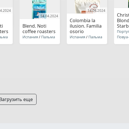
04.2024
14.04.2024
Chris
14.04.2024
Colombia la
Blond
ti
Blend. Noti
ilusion. Familia
Star
ters
coffee roasters
osorio
Порту
льма
Испания
/
Пальма
Испания
/
Пальма
Повуа
Загрузить еще