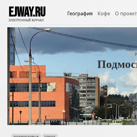
EJWAY.RU
География
Кофе
О проект
ЭЛЕКТРОННЫЙ ЖУРНАЛ
Подмос
подмосковье
город