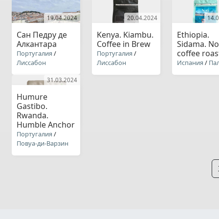
19.04.2024
20.04.2024
14.
Сан Педру де
Kenya. Kiambu.
Ethiopia.
Алкантара
Coffee in Brew
Sidama. No
coffee roas
Португалия
/
Португалия
/
Лиссабон
Лиссабон
Испания
/
Па
31.03.2024
Humure
Gastibo.
Rwanda.
Humble Anchor
Португалия
/
Повуа-ди-Варзин