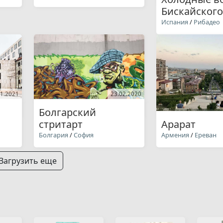
Бискайского
Испания
/
Рибадео
11.2021
23.02.2020
Болгарский
стритарт
Арарат
Болгария
/
София
Армения
/
Ереван
Загрузить еще