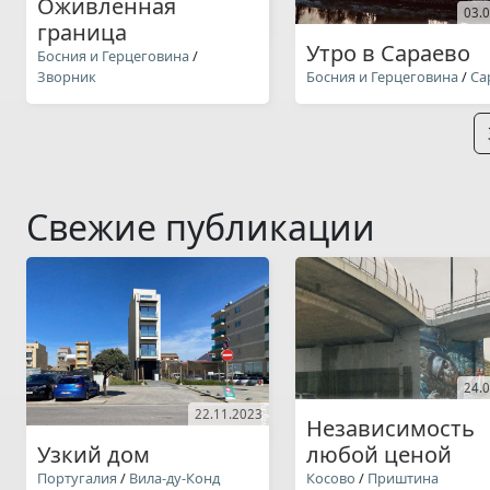
Оживленная
03.
граница
Утро в Сараево
Босния и Герцеговина
/
Зворник
Босния и Герцеговина
/
Са
Свежие публикации
24.
22.11.2023
Независимость
Узкий дом
любой ценой
Португалия
/
Вила-ду-Конд
Косово
/
Приштина