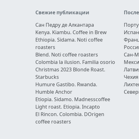
Свежие публикации
Посл
Сан Педру де Алкантара
Порту
Kenya. Kiambu. Coffee in Brew
Испан
Ethiopia. Sidama. Noti coffee
Фран
roasters
Росси
Blend. Noti coffee roasters
Сан-М
Colombia la ilusion. Familia osorio
Мекси
Christmas 2023 Blonde Roast.
Латви
Starbucks
Чехия
Humure Gastibo. Rwanda.
Лихте
Humble Anchor
Север
Etiopia. Sidamo. Madnesscoffee
Light roast. Etiopia. Incapto
El Rincon. Colombia. DOrigen
coffee roasters