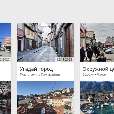
02.2020
12.11.2023
Угадай город
Окружной ц
Португалия
/
Гимарайнш
Сербия
/
Чачак