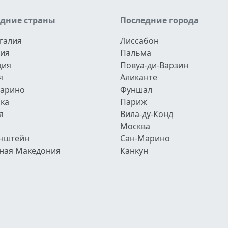
едние страны
Последние города
галия
Лиссабон
ия
Пальма
ция
Повуа-ди-Варзин
я
Аликанте
арино
Фуншал
ка
Париж
я
Вила-ду-Конд
Москва
нштейн
Сан-Марино
ная Македония
Канкун