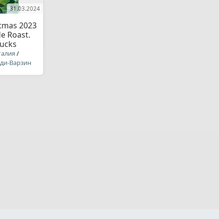
31.03.2024
tmas 2023
e Roast.
bucks
галия
/
-ди-Варзин