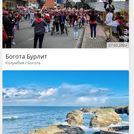
27.02.2022
Богота Бурлит
Колумбия
/
Богота