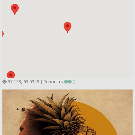
57.153, 65.5343 |
Точность