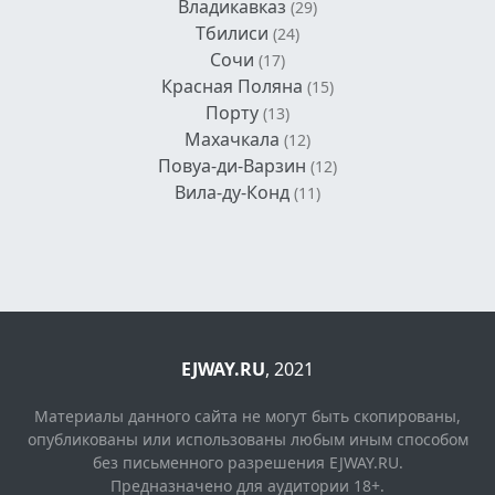
Владикавказ
(29)
Тбилиси
(24)
Сочи
(17)
Красная Поляна
(15)
Порту
(13)
Махачкала
(12)
Повуа-ди-Варзин
(12)
Вила-ду-Конд
(11)
EJWAY.RU
, 2021
Материалы данного сайта не могут быть скопированы,
опубликованы или использованы любым иным способом
без письменного разрешения EJWAY.RU.
Предназначено для аудитории 18+.