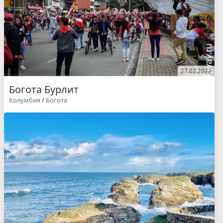
27.02.2022
Богота Бурлит
Колумбия
/
Богота