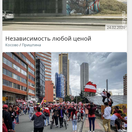
24.02.2020
Независимость любой ценой
Косово
/
Приштина