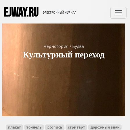
EJWAY.RU
ЭЛЕКТРОННЫЙ ЖУРНАЛ
Черногория
/
Будва
Культурный переход
плакат
тоннель
роспись
стритарт
дорожный знак