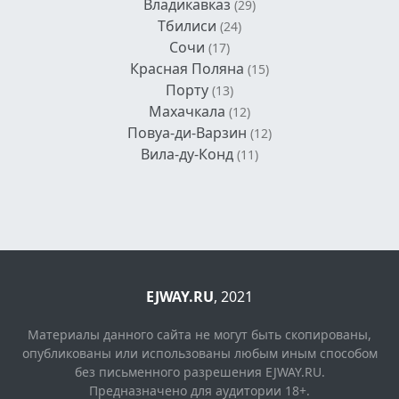
Владикавказ
(29)
Тбилиси
(24)
Сочи
(17)
Красная Поляна
(15)
Порту
(13)
Махачкала
(12)
Повуа-ди-Варзин
(12)
Вила-ду-Конд
(11)
EJWAY.RU
, 2021
Материалы данного сайта не могут быть скопированы,
опубликованы или использованы любым иным способом
без письменного разрешения EJWAY.RU.
Предназначено для аудитории 18+.