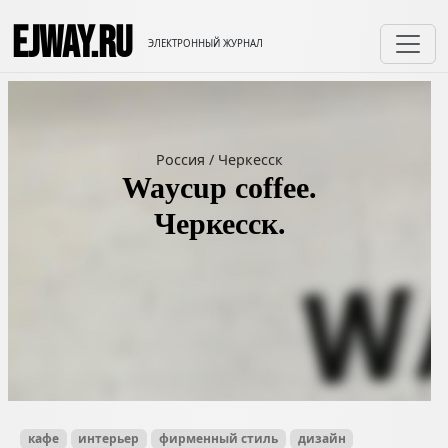
EJWAY.RU
ЭЛЕКТРОННЫЙ ЖУРНАЛ
Россия
/
Черкесск
Waycup coffee.
Черкесск.
кафе
интерьер
фирменный стиль
дизайн