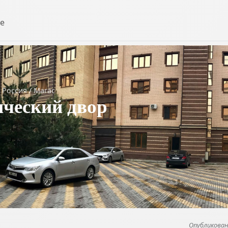
е
Россия
/
Магас
ческий двор
Опубликовано