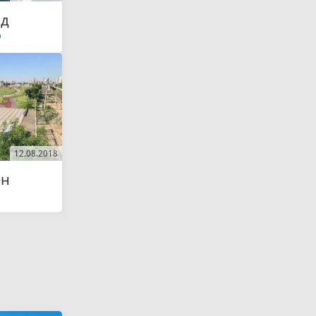
од
р
12.08.2018
ен