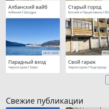
Албанский вайб
Старый город
Албания
/
Шкодра
Босния и Герцеговина
/
Мо
06.01.2020
05.
Парадный вход
Свой гараж
Черногория
/
Тиват
Черногория
/
Подгорица
Свежие публикации