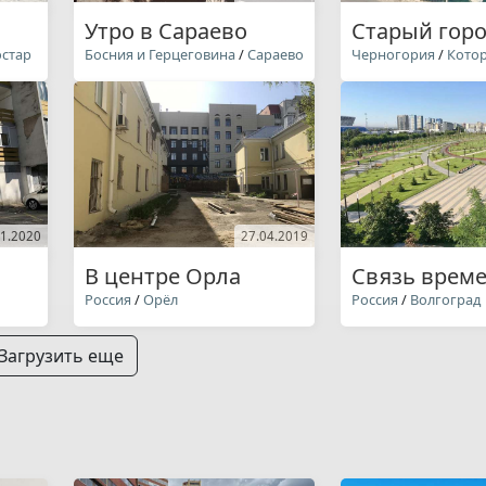
Утро в Сараево
Старый гор
стар
Босния и Герцеговина
/
Сараево
Черногория
/
Кото
01.2020
27.04.2019
В центре Орла
Связь врем
Россия
/
Орёл
Россия
/
Волгоград
Загрузить еще