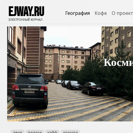
EJWAY.RU
География
Кофе
О проект
ЭЛЕКТРОННЫЙ ЖУРНАЛ
Косми
двор
плитка
кайф
красота