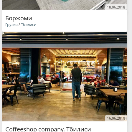
18.06.2018
Боржоми
Грузия
/
Тбилиси
16.06.2018
Coffeeshop company. Тбилиси