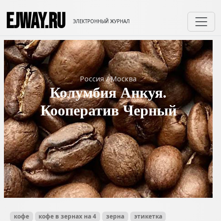
EJWAY.RU
ЭЛЕКТРОННЫЙ ЖУРНАЛ
Россия
/
Москва
Колумбия Анкуя.
Кооператив Черный
кофе
кофе в зернах на 4
зерна
этикетка