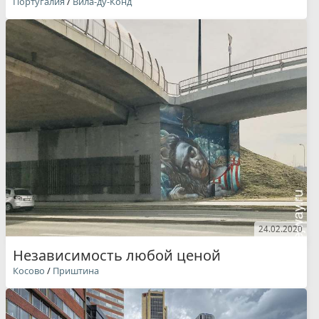
Португалия
/
Вила-ду-Конд
24.02.2020
Независимость любой ценой
Косово
/
Приштина