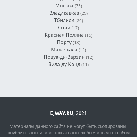
Москва
(75)
Владикавказ
(29)
Тбилиси
(24)
Сочи
(17)
Красная Поляна
(15)
Порту
(13)
Махачкала
(12)
Повуа-ди-Варзин
(12)
Вила-ду-Конд
(11)
EJWAY.RU
, 2021
Материалы данного сайта не могут быть скопированы,
опубликованы или использованы любым иным способом