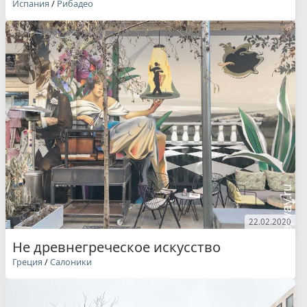
Испания
/
Рибадео
22.02.2020
Не древнегреческое искусство
Греция
/
Салоники