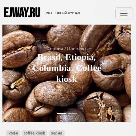
EJWAY.RU
ЭЛЕКТРОННЫЙ ЖУРНАЛ
Сербия
/
Панчево
Brasil, Etiopia,
Columbia. Coffee
Previous
Next
kiosk
кофе
coffee kiosk
зерна