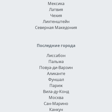
Мексика
Латвия
Чехия
Лихтенштейн
Северная Македония
Последние города
Лиссабон
Пальма
Повуа-ди-Варзин
Аликанте
Фуншал
Париж
Вила-ду-Конд
Москва
Сан-Марино
Канкун