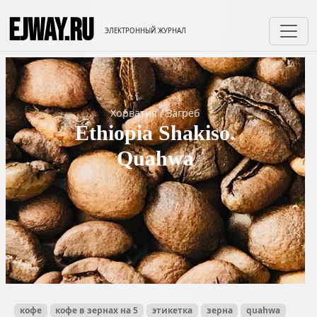
EJWAY.RU
ЭЛЕКТРОННЫЙ ЖУРНАЛ
Хорватия
/
Загреб
Ethiopia Shakiso.
Quahwa
кофе
кофе в зернах на 5
этикетка
зерна
quahwa