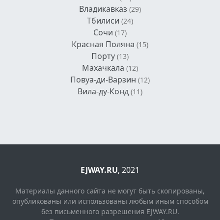
Владикавказ
(29)
Тбилиси
(24)
Сочи
(17)
Красная Поляна
(15)
Порту
(13)
Махачкала
(12)
Повуа-ди-Варзин
(12)
Вила-ду-Конд
(11)
EJWAY.RU
, 2021
Материалы данного сайта не могут быть скопированы,
опубликованы или использованы любым иным способом
без письменного разрешения EJWAY.RU.