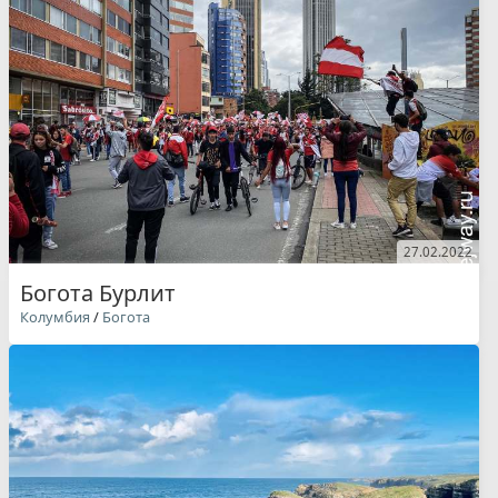
27.02.2022
Богота Бурлит
Колумбия
/
Богота